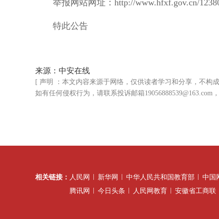
举报网站网址：http://www.hfxf.gov.cn/12380
特此公告
来源：中安在线
[ 声明 ：本文内容来源于网络，仅供读者学习和分享，不
如有任何侵权行为，请联系投诉邮箱19056888539@163.c
相关链接：
人民网
新华网
中华人民共和国教育部
中国
腾讯网
今日头条
人民网教育
安徽省工商联