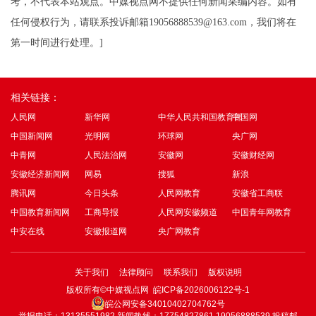
考，不代表本站观点。
中媒视点网
不提供任何新闻采编内容。如有
任何侵权行为，请联系投诉邮箱
19056888539@163.com
，我们将在
第一时间进行处理。
]
相关链接：
人民网
新华网
中华人民共和国教育部
中国网
中国新闻网
光明网
环球网
央广网
中青网
人民法治网
安徽网
安徽财经网
安徽经济新闻网
网易
搜狐
新浪
腾讯网
今日头条
人民网教育
安徽省工商联
中国教育新闻网
工商导报
人民网安徽频道
中国青年网教育
中安在线
安徽报道网
央广网教育
关于我们
法律顾问
联系我们
版权说明
版权所有©中媒视点网
皖ICP备2026006122号-1
皖公网安备34010402704762号