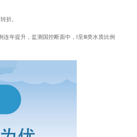
性转折。
例连年提升，监测国控断面中，Ⅰ至Ⅲ类水质比例