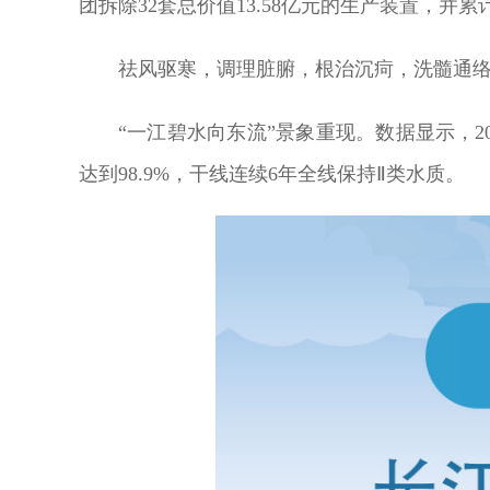
团拆除32套总价值13.58亿元的生产装置，并
祛风驱寒，调理脏腑，根治沉疴，洗髓通络，
“一江碧水向东流”景象重现。数据显示，20
达到98.9%，干线连续6年全线保持Ⅱ类水质。