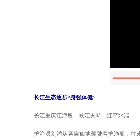
长江生态逐步“身强体健”
长江重庆江津段，峡江夹峙，江窄水湍。
护渔员刘鸿从容自如地驾驶着护渔船，往来巡