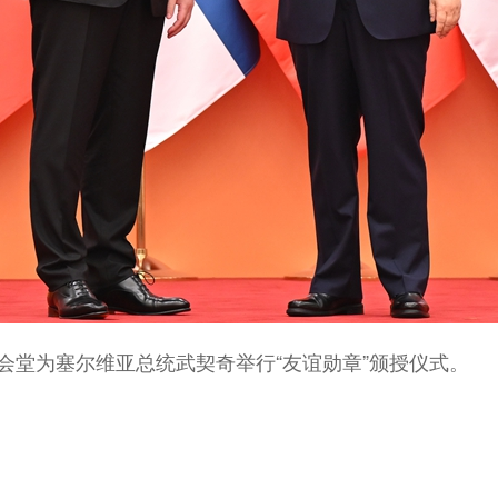
堂为塞尔维亚总统武契奇举行“友谊勋章”颁授仪式。