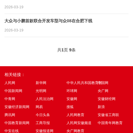
2026-03-19
大众与小鹏首款联合开发车型与众08在合肥下线
2026-03-19
共
1
页
9
条
相关链接：
人民网
新华网
中华人民共和国教育部
中国网
中国新闻网
光明网
环球网
央广网
中青网
人民法治网
安徽网
安徽财经网
安徽经济新闻网
网易
搜狐
新浪
腾讯网
今日头条
人民网教育
安徽省工商联
中国教育新闻网
工商导报
人民网安徽频道
中国青年网教育
中安在线
安徽报道网
央广网教育