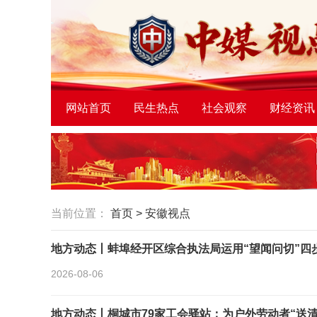
网站首页
民生热点
社会观察
财经资讯
当前位置：
首页
>
安徽视点
地方动态丨蚌埠经开区综合执法局运用“望闻问切”四
2026-08-06
地方动态丨桐城市79家工会驿站：为户外劳动者“送清