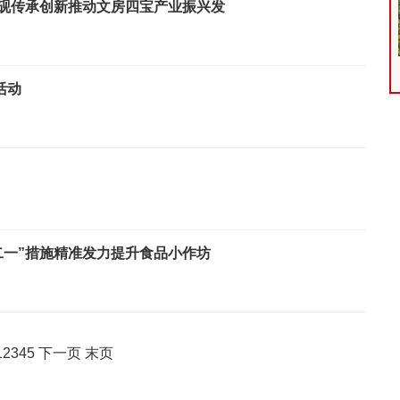
歙砚传承创新推动文房四宝产业振兴发
新平台上线 可检测600余项新能源汽车电安全技术问题
山东省临朐县深耕特色产业链铺就山区乡村振兴共富路
活动
二一”措施精准发力提升食品小作坊
1
2
3
4
5
下一页
末页