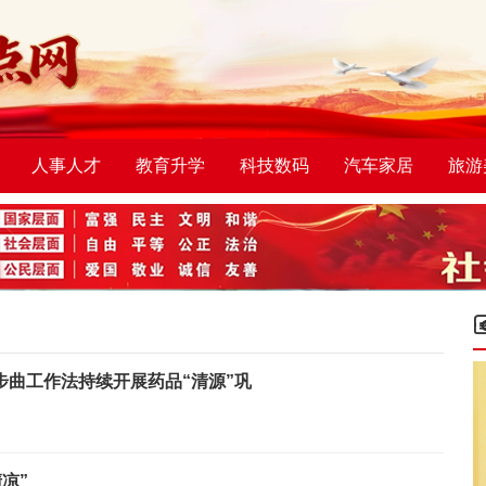
人事人才
教育升学
科技数码
汽车家居
旅游
步曲工作法持续开展药品“清源”巩
凉”